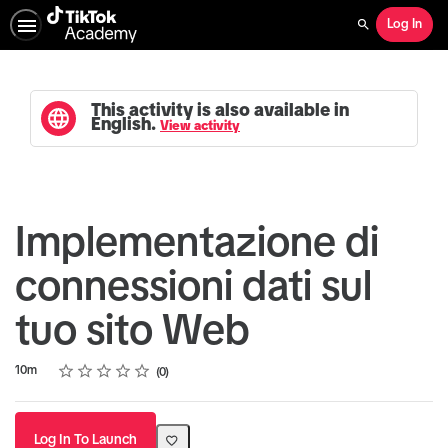
Log In
Search
This activity is also available in
English.
View activity
Implementazione di
connessioni dati sul
tuo sito Web
Rating
1 star
2 stars
3 stars
4 stars
5 stars
Duration
Average rating: 0
No reviews
10m
0
Log In To Launch