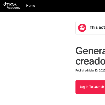
Home
This act
Genera
creado
Duration
Average rating: 5.0
3 reviews
Published: Mar 13, 202
Log In To Launch