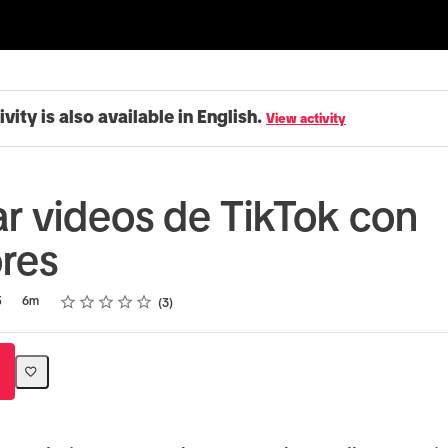
ivity is also available in English.
View activity
r videos de TikTok con
res
Rating
1 star
2 stars
3 stars
4 stars
5 stars
5
6m
3