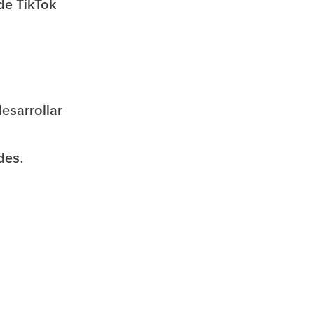
de TikTok
esarrollar
des.