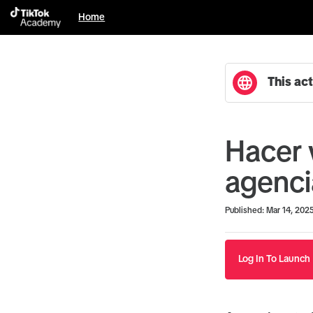
Home
This act
Hacer 
agenci
Duration
Average rating: 5.0
2 reviews
Published: Mar 14, 202
Log In To Launch