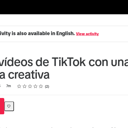
ivity is also available in English.
View activity
vídeos de TikTok con un
a creativa
Rating
1 star
2 stars
3 stars
4 stars
5 stars
5
7m
2