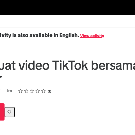
ivity is also available in English.
View activity
t video TikTok bersam
r
Rating
1 star
2 stars
3 stars
4 stars
5 stars
5
6m
1