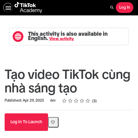
Log In
Search
This activity is also available in
English.
View activity
Tạo video TikTok cùng
nhà sáng tạo
Rating
1 star
2 stars
3 stars
4 stars
5 stars
Duration
Average rating: 5.0
3 reviews
Published: Apr 29, 2025
6m
3
Log In To Launch