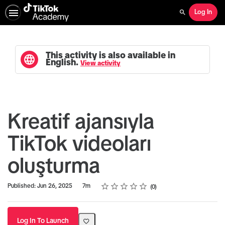
Log In
Search
This activity is also available in
English.
View activity
Kreatif ajansıyla
TikTok videoları
oluşturma
Rating
1 star
2 stars
3 stars
4 stars
5 stars
Duration
Average rating: 0
No reviews
Published: Jun 26, 2025
7m
0
Log In To Launch