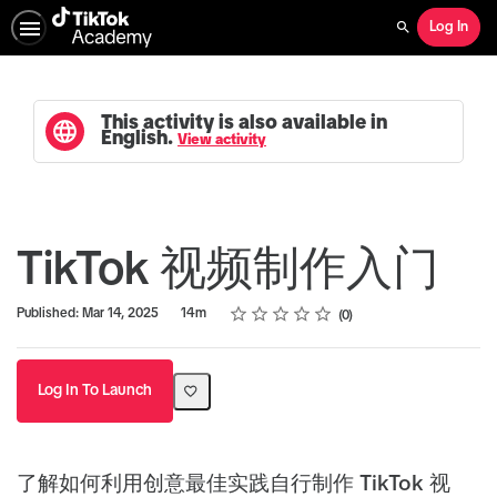
Log In
Search
This activity is also available in
English.
View activity
TikTok 视频制作入门
Rating
1 star
2 stars
3 stars
4 stars
5 stars
Duration
Average rating: 0
No reviews
Published: Mar 14, 2025
14m
0
Log In To Launch
了解如何利用创意最佳实践自行制作 TikTok 视